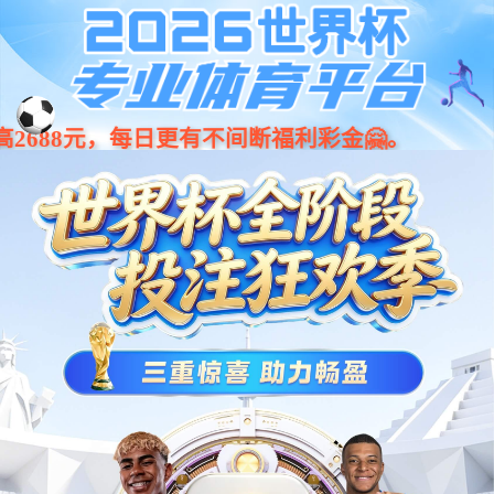
欢迎来到公海555000 -
001266
股票
代码
555000a公海会员中心
三电系统
电池
动力电池标准N箱