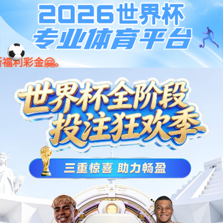
欢迎来到公海555000 -
001266
股票
代码
555000a公海会员中心
HMI人机交互
显示屏
eFlat智能终端
高性能显示器
Linux操作系统